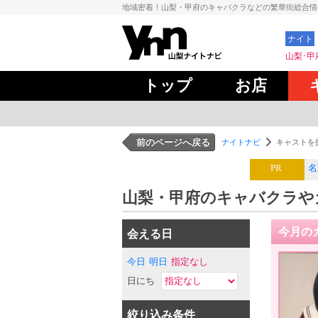
地域密着！山梨・甲府のキャバクラなどの繁華街総合
ナイト
山梨･甲
トップ
お店
前のページへ戻る
ナイトナビ
キャストを
PR
名
山梨・甲府のキャバクラや
今月の
会える日
今日
明日
指定なし
日にち
絞り込み条件