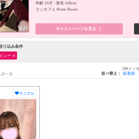
年齢
20才
/ 身長 168cm
コンカフェ Home Room
キャストページを見る
絞り込み条件
ビュー
24Hメッ
並べ替え：
新着順
 (1 ~ 1)
キニナル