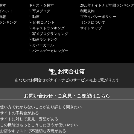
探す
キャストを探す
2025年ナイトナビ年間ランキング
イベント
└
写メブログ
利用規約
速報
└
動画
プライバシーポリシー
ランキング
└
応援コメント
リンクについて
└
キャストランキング
サイトマップ
└
写メブログランキング
└
動画ランキング
└
カバーガール
└
バースデーカレンダー
お問合せ箱
あなたのお問合せがナイトナビのサービス向上に繋がります
お問い合わせ・ご意見・ご要望はこちら
使い方でわからないことがあり詳しく聞きたい
サイトの不具合がある
サイトに対して意見、要望がある
この機能はもっとこうしたほうが使いやすい
お店やキャストで不適切な表現がある