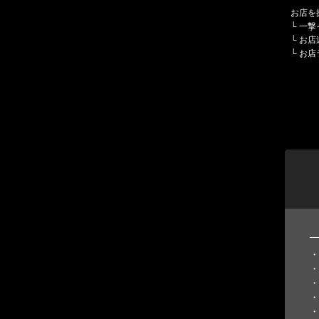
お店を
└
一撃
└
お店
└
お店
・
・
・
・
・