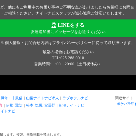
ど、他にもご利用中のお困り事やご不明な点がありましたらお気軽にお問合
・ご相談ください。ナイトナビスタッフが誠心誠意ご対応いたします。
LINEをする
友達追加後にメッセージをお送りください
※個人情報・お問合せ内容はプライバシーポリシーに従って取り扱います。
緊急の場合はお電話ください
TEL:025-288-0010
営業時間:11:00 ~ 20:00（土日祝休み）
風俗・非風俗
山梨ナイトナビ求人
ラブホテルナビ
関連サイト
ポケパラ甲
府
伊那･諏訪
松本･塩尻･安曇野
新潟ナイトナビ
ナイトナビ
属します。複製、無断転載を禁止します。