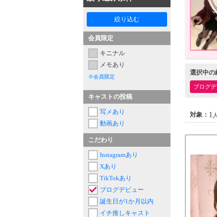
絞り込む
会員限定
キニナル
メモあり
選択中の
※会員限定
ブログデ
キャストの投稿
写メあり
1
対象：
人
動画あり
こだわり
Instagramあり
Xあり
TikTokあり
ブログデビュー
誕生日が1か月以内
イチ推しキャスト