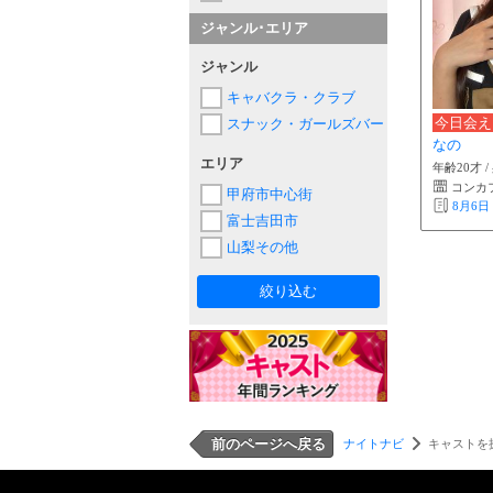
ジャンル･エリア
ジャンル
キャバクラ・クラブ
今日会え
スナック・ガールズバー
なの
エリア
年齢20才 /
コンカフェ
甲府市中心街
8月6日 
富士吉田市
山梨その他
絞り込む
前のページへ戻る
ナイトナビ
キャストを