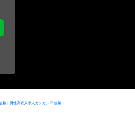
信越
｜
男性高収入求人ガンガン 甲信越