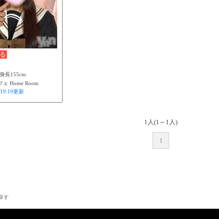
る
 身長155cm
 Home Room
19:19
更新
1人(1～1人)
1
探す