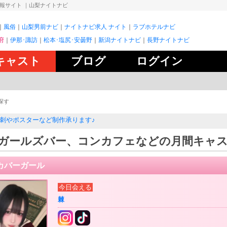
情報サイト
｜山梨ナイトナビ
風俗
山梨男前ナビ
ナイトナビ求人 ナイト
ラブホテルナビ
府
伊那･諏訪
松本･塩尻･安曇野
新潟ナイトナビ
長野ナイトナビ
キャスト
ブログ
ログイン
探す
刺やポスターなど制作承ります♪
ガールズバー、コンカフェなどの月間キャ
カバーガール
今日会える
棘