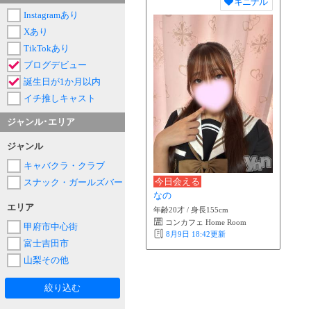
キニナル
Instagramあり
Xあり
TikTokあり
ブログデビュー
誕生日が1か月以内
イチ推しキャスト
ジャンル･エリア
ジャンル
キャバクラ・クラブ
今日会える
スナック・ガールズバー
なの
エリア
年齢20才 / 身長155cm
コンカフェ Home Room
甲府市中心街
8月9日 18:42
更新
富士吉田市
山梨その他
絞り込む