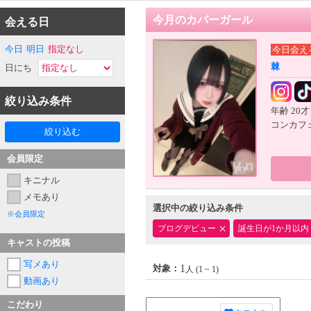
今月のカバーガール
会える日
今日
明日
指定なし
今日会え
棘
日にち
絞り込み条件
年齢
20
コンカフェ 
絞り込む
会員限定
キニナル
メモあり
選択中の絞り込み条件
※会員限定
ブログデビュー
誕生日が1か月以内
キャストの投稿
写メあり
1
対象：
人 (1 ~ 1)
動画あり
こだわり