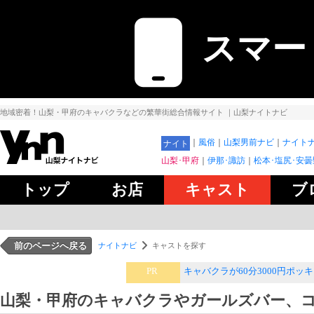
スマー
地域密着！山梨・甲府のキャバクラなどの繁華街総合情報サイト
｜山梨ナイトナビ
風俗
山梨男前ナビ
ナイトナ
ナイト
山梨･甲府
伊那･諏訪
松本･塩尻･安曇
トップ
お店
キャスト
ブ
前のページへ戻る
ナイトナビ
キャストを探す
PR
キャバクラが60分3000円ポッ
山梨・甲府のキャバクラやガールズバー、