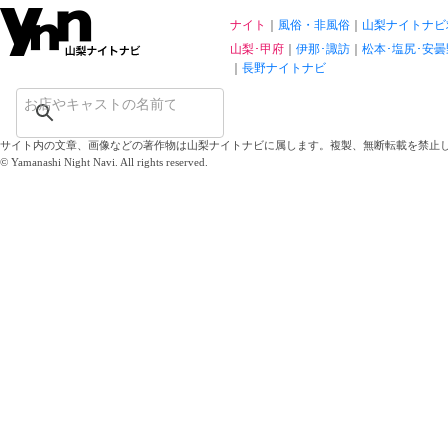
ナイト
風俗・非風俗
山梨ナイトナビ
山梨･甲府
伊那･諏訪
松本･塩尻･安曇
長野ナイトナビ
サイト内の文章、画像などの著作物は山梨ナイトナビに属します。複製、無断転載を禁止
© Yamanashi Night Navi. All rights reserved.