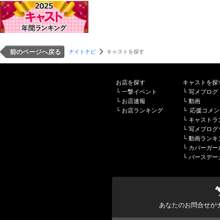
前のページへ戻る
ナイトナビ
キャストを探す
お店を探す
キャストを探
└
一撃イベント
└
写メブログ
└
お店速報
└
動画
└
お店ランキング
└
応援コメン
└
キャストラ
└
写メブログ
└
動画ランキ
└
カバーガー
└
バースデー
あなたのお問合せが