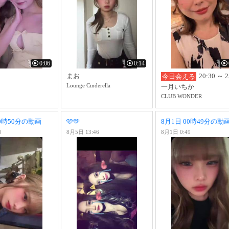
0:06
0:14
まお
20:30 ～ 2
今日会える
Lounge Cinderella
一月いちか
CLUB WONDER
00時50分の動画
🩷🫶
8月1日 00時49分の動
0
8月5日 13:46
8月1日 0:49