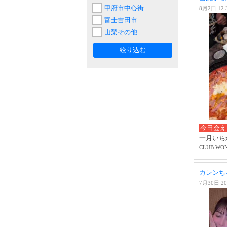
甲府市中心街
8月2日 12:
富士吉田市
山梨その他
絞り込む
今日会え
一月いち
CLUB WO
カレンちゃ
7月30日 20