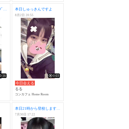
本日20:00~登校しますｿﾞ~＾＾
本日しゅっきんですよ
8月2日 20:55
0:16
0:03
今日会える
るる
コンカフェ Home Room
本日21時から登校しますᖛ ̫ ᖛ )⟡木曜日にいるのめずらしい~~
7月30日 17:22