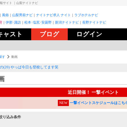
情報サイト
｜山梨ナイトナビ
風俗
山梨男前ナビ
ナイトナビ求人 ナイト
ラブホテルナビ
府
伊那･諏訪
松本･塩尻･安曇野
新潟ナイトナビ
長野ナイトナビ
キャスト
ブログ
ログイン
探す
動画
の(20) やっぱ今日も登校してます笑
画
近日開催！ 一撃イベント
NEW
一撃イベントスケジュールはこち
絞り込み条件