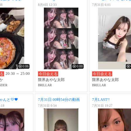
38
8月4日 12:33
7月31日 6:01
0:06
0:00
20:30 ～ 25:00
る
今日会える
今日会える
か
限界あやな太郎
限界あやな太郎
NDER
BRILLAR
BRILLAR
んと💛🖤
7月31日 00時54分の動画
7月LAST!!
:18
7月31日 0:54
7月31日 19:27