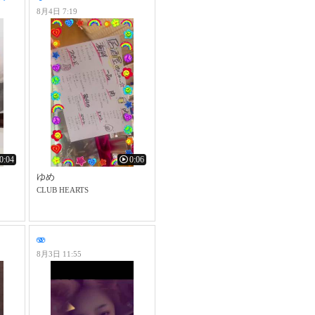
8月4日 7:19
0:04
0:06
ゆめ
CLUB HEARTS
🫨
8月3日 11:55