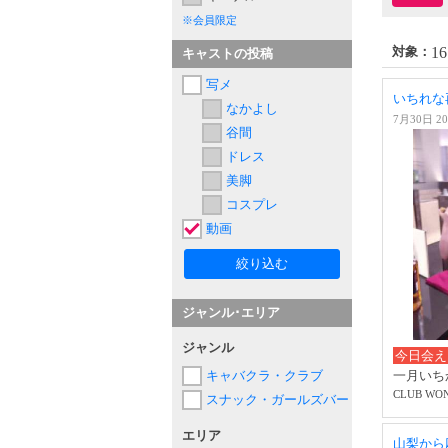
※会員限定
16
対象：
キャストの投稿
写メ
いちれな再
なかよし
7月30日 20
谷間
ドレス
美脚
コスプレ
動画
絞り込む
ジャンル･エリア
ジャンル
今日会え
一月いち
キャバクラ・クラブ
CLUB WO
スナック・ガールズバー
エリア
山梨から