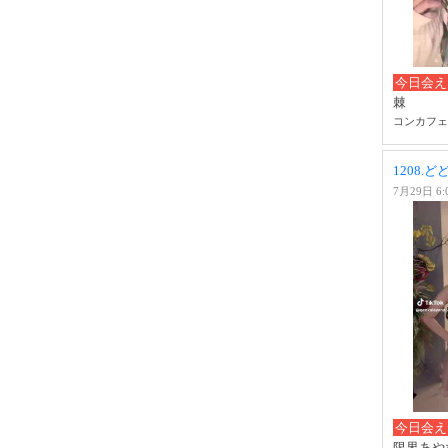
今日会え
棘
コンカフェ H
1208.
7月29日 6:
今日会え
限界あや