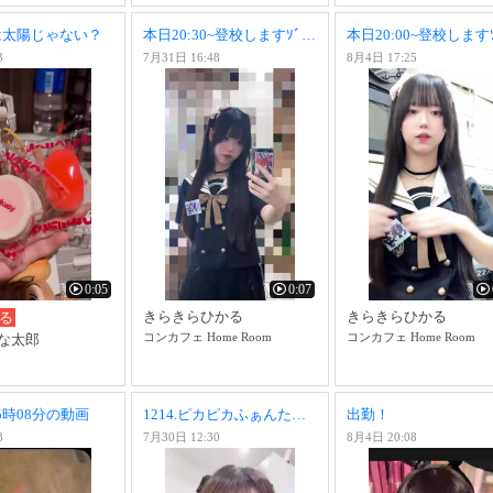
愛は太陽じゃない？
本日20:30~登校しますｿﾞ~＾＾
3
7月31日 16:48
8月4日 17:25
0:05
0:07
きらきらひかる
きらきらひかる
る
コンカフェ Home Room
コンカフェ Home Room
な太郎
05時08分の動画
1214.ピカピカふぁんたじん
出勤！
8
7月30日 12:30
8月4日 20:08