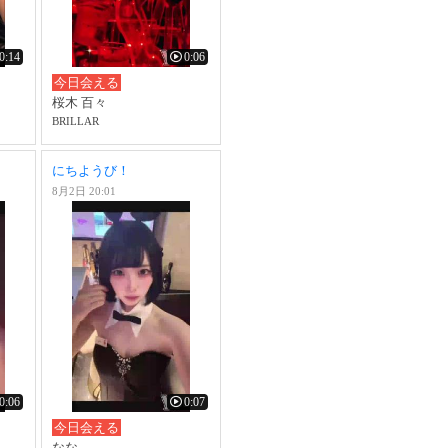
0:14
0:06
今日会える
桜木 百々
BRILLAR
にちようび！
8月2日 20:01
0:06
0:07
今日会える
なな