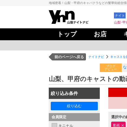
地域密着！山梨・甲府のキャバクラなどの繁華街総合
ナイト
山梨･甲
トップ
お店
前のページへ戻る
ナイトナビ
キャストを
ブログ
な
デビュー
山梨、甲府のキャストの動
絞り込み条件
絞り込む
会員限定
選択中の
動画
キニナル