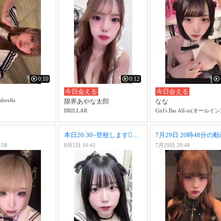
0:10
0:12
今日会える
今日会える
derella
限界あやな太郎
なな
BRILLAR
Girl's Bar All-in(オールイン
本日20:30~登校します🫪🫪飲みベ高いンゴねえ🍻🫪🫪🫪
7月29日 20時48分の
:58
8月5日 16:41
7月29日 20:48