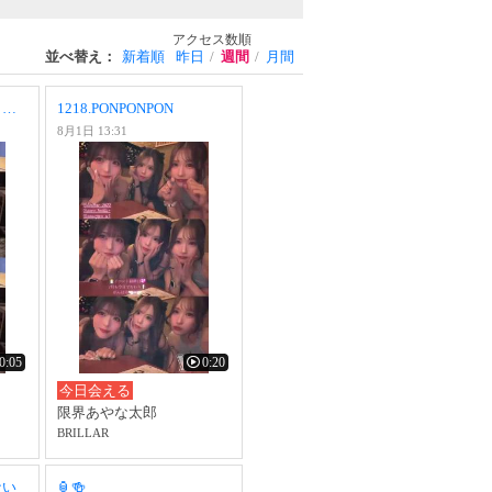
アクセス数順
並べ替え：
新着順
昨日
週間
月間
1220.もったいないとらんど
1218.PONPONPON
8月1日 13:31
0:05
0:20
今日会える
限界あやな太郎
BRILLAR
ない
🏮🍻