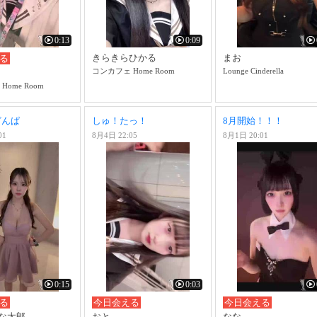
0:13
0:09
きらきらひかる
まお
る
コンカフェ Home Room
Lounge Cinderella
ome Room
どどんぱ
しゅ！たっ！
8月開始！！！
01
8月4日 22:05
8月1日 20:01
0:15
0:03
る
今日会える
今日会える
な太郎
おと
なな