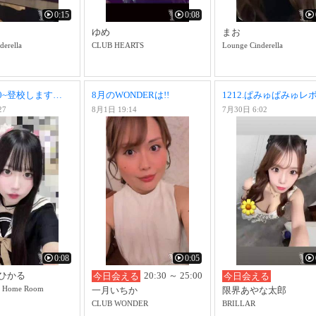
0:15
0:08
ゆめ
まお
derella
CLUB HEARTS
Lounge Cinderella
本日20:30~登校します👊🏻💫
8月のWONDERは!!
27
8月1日 19:14
7月30日 6:02
0:08
0:05
ひかる
20:30 ～ 25:00
今日会える
今日会える
ome Room
一月いちか
限界あやな太郎
CLUB WONDER
BRILLAR