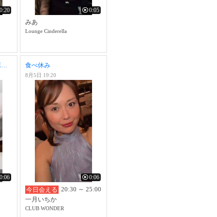
0:20
0:05
みあ
Lounge Cinderella
1212.ぱみゅぱみゅレボリューション
食べ休み
8月5日 19:20
0:06
0:06
20:30 ～ 25:00
今日会える
一月いちか
CLUB WONDER