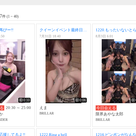
7
件 (1 ~ 40)
びー!!
クイーンイベント最終日👑♡
:50
7月31日 18:40
8月3日 6:01
0:10
0:06
20:30 ～ 25:00
えま
る
今日会える
BRILLAR
か
限界あやな太郎
NDER
BRILLAR
応援してるよ!!
1222.Ring a bell
1216.ピンポンがなん