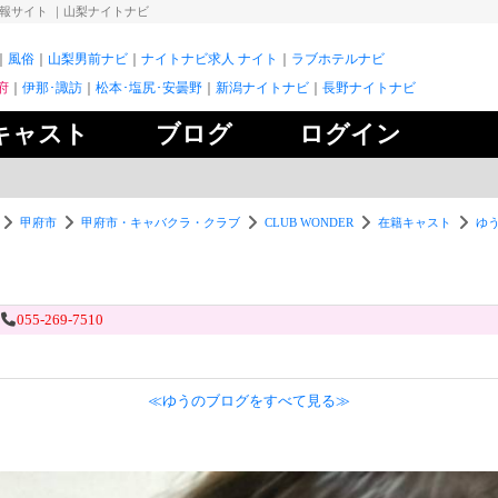
情報サイト
｜山梨ナイトナビ
風俗
山梨男前ナビ
ナイトナビ求人 ナイト
ラブホテルナビ
府
伊那･諏訪
松本･塩尻･安曇野
新潟ナイトナビ
長野ナイトナビ
キャスト
ブログ
ログイン
甲府市
甲府市・キャバクラ・クラブ
CLUB WONDER
在籍キャスト
ゆ
055-269-7510
≪ゆうのブログをすべて見る≫