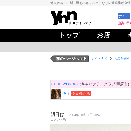
地域密着！山梨・甲府のキャバクラなどの繁華街総合
ナイト
山梨･甲
トップ
お店
前のページへ戻る
ナイトナビ
お店を探す
CLUB WONDER
(キャバクラ・クラブ/甲府市)
ゆう
今日会える
明日は...
2024年10月11日 20:49
コメント数： -