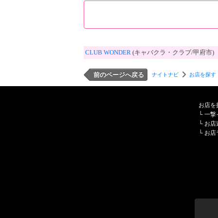
CLUB WONDER
(キャバクラ・クラブ/甲府市)
前のページへ戻る
ナイトナビ
お店を探す
お店を
└
一撃
└
お店
└
お店