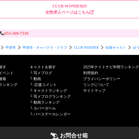
CLUB WONDERの
女性求人ページはこちら
055-269-7510
甲府市
甲府市・キャバクラ・クラブ
CLUB WONDER
在籍キャスト
ゆ
探す
キャストを探す
2025年ナイトナビ年間ランキング
イベント
└
写メブログ
利用規約
速報
└
動画
プライバシーポリシー
ランキング
└
応援コメント
リンクについて
└
キャストランキング
サイトマップ
└
写メブログランキング
└
動画ランキング
└
カバーガール
└
バースデーカレンダー
お問合せ箱