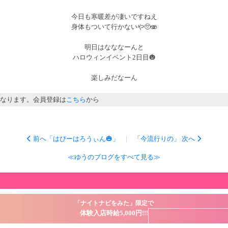
今日も寒暖差が凄いですねえ
身体もついて行かないや🥺🫨
明日はなななーんと
ハロウィンイベント2日目🎃
楽しみだなーん
なります。会員登録は
こちら
から
前へ「はぴーはろうぃん🎃」
｜
「今流行りの」 次へ
≪ゆうのブログをすべて見る≫
「ナイトナビをみた」限定で
体験入店時給5,000円!!!