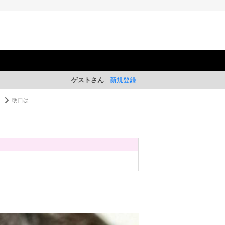
ゲストさん
新規登録
う
明日は...