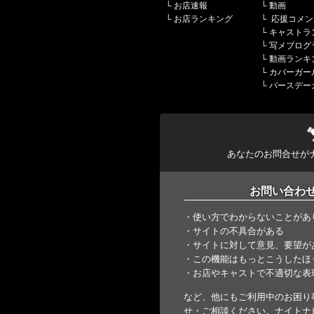
└
お店速報
└
動画
└
お店ランキング
└
応援コメン
└
キャストラ
└
写メブログ
└
動画ランキ
└
カバーガー
└
バースデー
あなたのお問合せが
お問い合わ
・使い方でわからないことがあ
・サイトの不具合がある
・サイトに対して意見、要望が
・この機能はもっとこうしたほ
・お店やキャストで不適切な表
など、他にもご利用中のお困り
せ・ご相談ください。ナイトナ