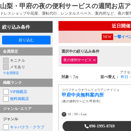
山梨・甲府の夜の便利サービスの週間お店
ドレスショップや花屋、運転代行、レンタルスペース、案内所など、夜の繁
近日開催
絞り込み条件
NEW
一撃イベ
絞り込む
会員限定
選択中の絞り込み条件
夜の便利サービス
キニナル
メモあり
アクセ
※会員限定
7
対象：
並べ替え：
昨日
件
掲載ランク
コウフチュウオウムリョウアンナイジョ
VIP掲載店
甲府中央無料案内所
無料掲載店
(
夜の便利サービス
/
甲府市
)
ジャンル･エリア
18：00～Last
ジャンル
090-1995-8769
キャバクラ・クラブ