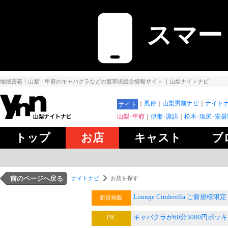
スマー
地域密着！山梨・甲府のキャバクラなどの繁華街総合情報サイト
｜山梨ナイトナビ
風俗
山梨男前ナビ
ナイトナ
ナイト
山梨･甲府
伊那･諏訪
松本･塩尻･安曇
トップ
お店
キャスト
ブ
前のページへ戻る
ナイトナビ
お店を探す
Lounge Cinderella ご新規様限
新規掲載
PR
キャバクラが60分3000円ポッ