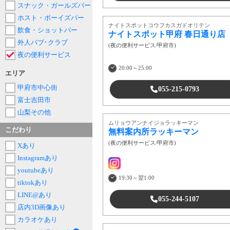
スナック・ガールズバー
ホスト・ボーイズバー
ナイトスポットコウフカスガドオリテン
飲食・ショットバー
ナイトスポット甲府 春日通り店
外人パブ･クラブ
(
夜の便利サービス
/
甲府市
)
夜の便利サービス
20:00～25:00
エリア
甲府市中心街
055-215-0793
富士吉田市
山梨その他
ムリョウアンナイジョラッキーマン
こだわり
無料案内所ラッキーマン
(
夜の便利サービス
/
甲府市
)
Xあり
Instagramあり
youtubeあり
19:30～翌1:00
tiktokあり
LINE@あり
055-244-5107
店内3D画像あり
カラオケあり