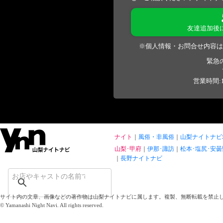
友達追加後
※個人情報・お問合せ内容は
緊急
営業時間:1
ナイト
風俗・非風俗
山梨ナイトナビ
山梨･甲府
伊那･諏訪
松本･塩尻･安曇
長野ナイトナビ
サイト内の文章、画像などの著作物は山梨ナイトナビに属します。複製、無断転載を禁止
© Yamanashi Night Navi. All rights reserved.