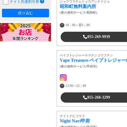
ナイト共通割引券
ショウワマチムリョウアンナイジョ
昭和町無料案内所
絞り込む
(
夜の便利サービス
/
昭和町
)
10：00～翌3：00
055-269-9939
ベイプトレジャーヤマナシコウフテン
Vape Treasure-ベイプトレジ
(
夜の便利サービス
/
甲府市
)
12:00～22：00
055-268-3299
ナイトナビコウフ
Night Navi甲府