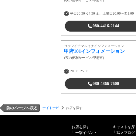
(
夜の便利サービス
/
甲府市
)
平日20:30~24:30 金、土曜日20:00～翌1:00
080-4416-2144
コウフイチマルイチインフォメーション
甲府101インフォメーション
(
夜の便利サービス
/
甲府市
)
20:00~25:00
080-4866-7600
前のページへ戻る
ナイトナビ
お店を探す
お店を探す
キャストを探
└
一撃イベント
└
写メブログ