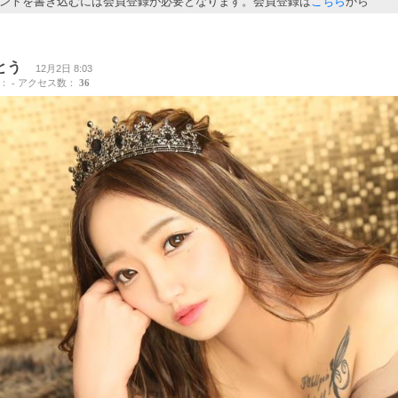
ントを書き込むには会員登録が必要となります。会員登録は
こちら
から
とう
12月2日 8:03
： - アクセス数：
36