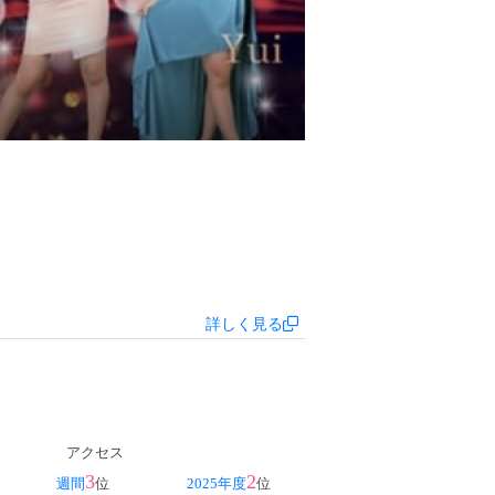
詳しく見る
アクセス
3
2
週間
位
2025年度
位