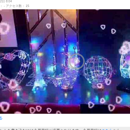
2日 8:04
： - アクセス数：
25
る