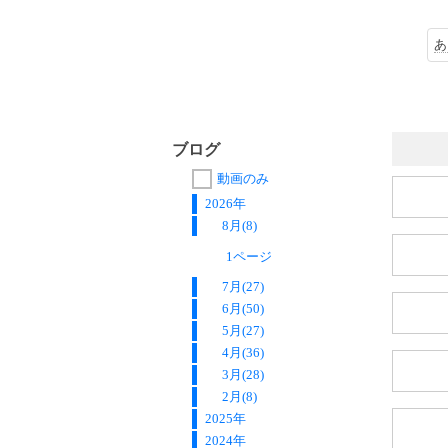
あ
ブログ
動画のみ
2026年
8月(8)
1ページ
7月(27)
6月(50)
5月(27)
4月(36)
3月(28)
2月(8)
2025年
2024年