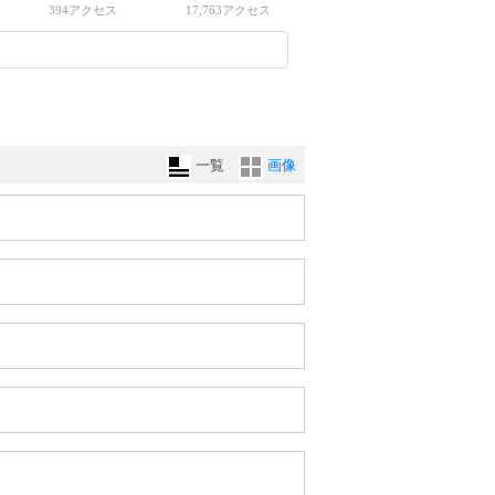
394
アクセス
17,763
アクセス
一覧
画像
リスト表示
サムネ表示